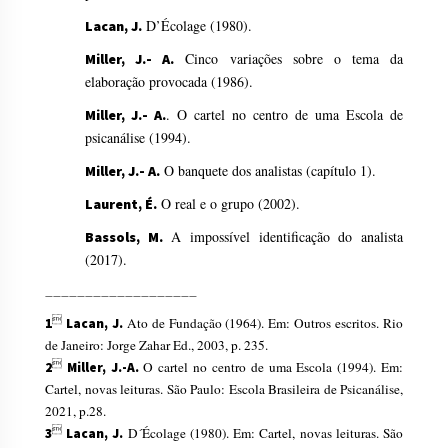
D’Écolage (1980).
Lacan, J.
Cinco variações sobre o tema da
Miller, J.- A.
elaboração provocada (1986).
.
O
cartel no centro de uma Escola de
Miller, J.- A.
psicanálise (1994).
O banquete dos analistas (capítulo 1).
Miller, J.- A.
O real e o grupo (2002).
Laurent, É.
A impossível identificação do analista
Bassols, M.
(2017).
___________________

Ato de Fundação (1964). Em: Outros escritos. Rio
1
Lacan, J
.
de Janeiro: Jorge Zahar Ed., 2003, p. 235.

O cartel no centro de uma Escola (1994). Em:
2
Miller, J.-A.
Cartel, novas leituras. São Paulo: Escola Brasileira de Psicanálise,
2021, p.28.

D´Écolage (1980). Em: Cartel, novas leituras. São
3
Lacan, J.