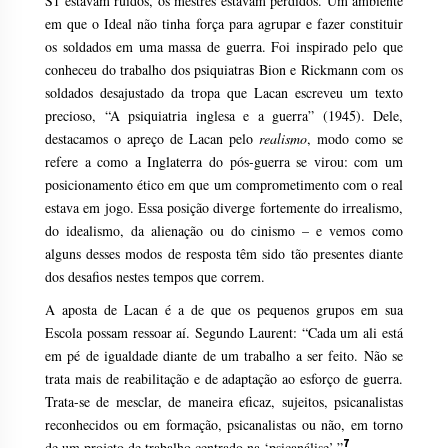
S1 estavam ruídos, os mestres estavam perdidos. Um ambiente
em que o Ideal não tinha força para agrupar e fazer constituir
os soldados em uma massa de guerra. Foi inspirado pelo que
conheceu do trabalho dos psiquiatras Bion e Rickmann com os
soldados desajustado da tropa que Lacan escreveu um texto
precioso, “A psiquiatria inglesa e a guerra” (1945). Dele,
destacamos o apreço de Lacan pelo
realismo
, modo como se
refere a como a Inglaterra do pós-guerra se virou: com um
posicionamento ético em que um comprometimento com o real
estava em jogo. Essa posição diverge fortemente do irrealismo,
do idealismo, da alienação ou do cinismo – e vemos como
alguns desses modos de resposta têm sido tão presentes diante
dos desafios nestes tempos que correm.
A aposta de Lacan é a de que os pequenos grupos em sua
Escola possam ressoar aí. Segundo Laurent: “Cada um ali está
em pé de igualdade diante de um trabalho a ser feito. Não se
trata mais de reabilitação e de adaptação ao esforço de guerra.
Trata-se de mesclar, de maneira eficaz, sujeitos, psicanalistas
reconhecidos ou em formação, psicanalistas ou não, em torno
7
de um projeto de trabalho centrado na ‘psicanálise’.”