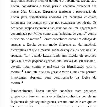
Inspirados nesses princípios do que é o trabalho da Escola para
Lacan, convidamos a todos para o encontro presencial das
nossas 29as Jornadas. Esperamos tensionar a provocação de
Lacan para trabalharmos apoiados em pequenos coletivos
justamente nos pontos em que nos escaparem aos ideais. Os
pequenos grupos lacanianos são grávidos de uma engrenagem
denominada por Miller como uma “máquina de guerra” contra
4
o discurso do mestre.
Foram concebidos como um esforço de
agrupar a Escola de um modo diferente ao da tendência
hierárquica em que a mestria ganha destaque e os demais aí se
apagam. “(…) quando Lacan funda uma Escola, ele escolheu
apoiá-la nesses pequenos grupos que, através de seu trabalho,
deverão lutar contra o mal-estar da identificação com o
5
mestre.”
Uma luta que não garante vitória, mas que permite
importantes aberturas para desarticulação da lógica da
6
mestria.
Paradoxalmente, Lacan também concebeu esses pequenos
grupos com base em uma experiência conhecida por ele na
Inglaterra do pós-segunda guerra, em um ambiente em que os