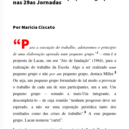
nas 29as Jornadas
Por Maricia Ciscato
“
P
ara a execução do trabalho, adotaremos o princípio
1
de uma elaboração apoiada num pequeno grupo.
”
– essa é a
proposta de Lacan, em seu “Ato de fundação” (1964), para a
realização do trabalho da Escola. Algo a ser realizado
num
2
pequeno grupo e não
por um
pequeno grupo, destaca Miller.
Ou seja, um pequeno grupo formulado de tal modo a provocar
o trabalho de cada um de seus participantes, um a um. Um
pequeno grupo – somado a mais-Um integrante, a
descompletá-lo – de cuja reunião “nenhum progresso deve ser
esperado, a não ser uma exposição periódica tanto dos
3
resultados como das crises de trabalho”.
A esse pequeno
grupo, Lacan nomeou “cartel”.