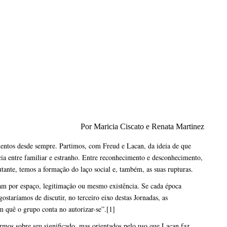
Por Maricia Ciscato e Renata Martinez
ntos desde sempre. Partimos, com Freud e Lacan, da ideia de que
ia entre familiar e estranho. Entre reconhecimento e desconhecimento,
tante, temos a formação do laço social e, também, as suas rupturas.
am por espaço, legitimação ou mesmo existência. Se cada época
ostaríamos de discutir, no terceiro eixo destas Jornadas, as
m quê o grupo conta no autorizar-se”.
[1]
rmos sobre seu significado, mas orientados pelo uso que Lacan faz