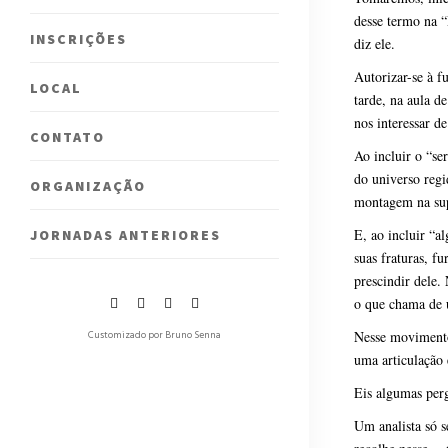
desse termo na “
INSCRIÇÕES
diz ele.
Autorizar-se à f
LOCAL
tarde, na aula d
nos interessar d
CONTATO
Ao incluir o “se
do universo reg
ORGANIZAÇÃO
montagem na sup
E, ao incluir “a
JORNADAS ANTERIORES
suas fraturas, f
prescindir dele.
o que chama d
Nesse moviment
Customizado por Bruno Senna
uma articulação 
Eis algumas perg
Um analista só s