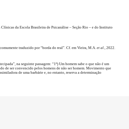
 Clínicas da Escola Brasileira de Psicanálise – Seção Rio – e do Instituto
 comumente traduzido por “borda do real”. Cf. em Vieira, M.A.
et al.
, 2022.
antecipada”, na seguinte passagem: “1º) Um homem sabe o que não é um
medo de ser convencido pelos homens de não ser homem. Movimento que
similadora de uma barbárie e, no entanto, reserva a determinação