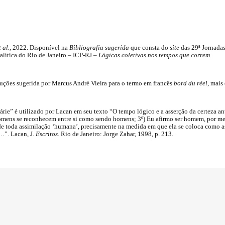
t al.
, 2022. Disponível na
Bibliografia sugerida
que consta do
site
das 29ª Jornadas
alítica do Rio de Janeiro – ICP-RJ
– Lógicas coletivas nos tempos que correm
.
uções sugerida por Marcus André Vieira para o termo em francês
bord du réel
, mais
rie” é utilizado por Lacan em seu texto “O tempo lógico e a asserção da certeza 
mens se reconhecem entre si como sendo homens; 3º) Eu afirmo ser homem, por 
de toda assimilação ‘humana’, precisamente na medida em que ela se coloca como as
…”. Lacan, J.
Escritos
. Rio de Janeiro: Jorge Zahar, 1998, p. 213.