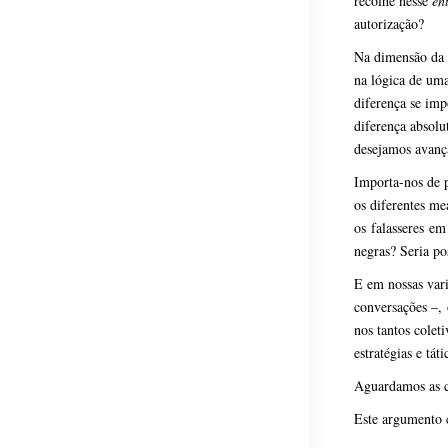
recolhe nesse
en
autorização?
Na dimensão da a
na lógica de uma
diferença se imp
diferença absolu
desejamos avanç
Importa-nos de p
os diferentes me
os
falasseres
em 
negras
? Seria po
E em nossas vari
conversações –
,
nos tantos colet
estratégias e táti
Aguardamos as c
Este argumento c