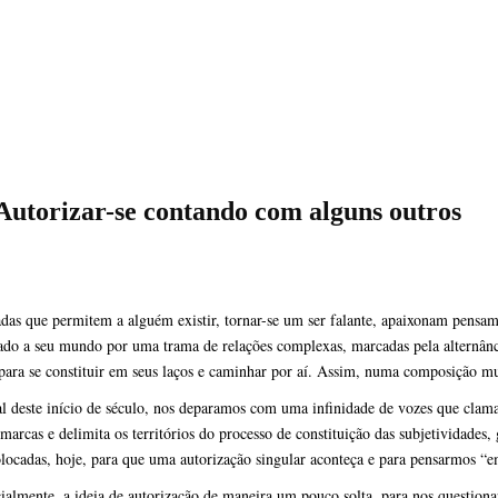
 Autorizar-se contando com alguns outros
das que permitem a alguém existir, tornar-se um ser falante,
apaixonam pensame
ado a seu mundo por uma trama de relações complexas, marcadas pela alternânc
para se constituir em seus laços e caminhar por aí. Assim, numa composição mu
al deste início de século, nos deparamos com uma infinidade de vozes que clam
marcas e delimita os territórios do processo de constituição das subjetividades, g
olocadas, hoje, para que uma autorização singular aconteça e para pensarmos “e
almente, a ideia de autorização de maneira um pouco solta, para nos questiona