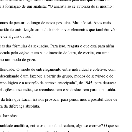
r à formação de um analista: “O analista só se autoriza de si mesmo”,
ríamos de pensar ao longo de nossa pesquisa. Mas não só. Anos mais
questão da autorização ao incluir dois novos elementos que também vão
 e de alguns outros”.
ias das fórmulas da sexuação. Para isso, resgata o que está para além
 tocada pelo
objeto a
em sua dimensão de letra, de escrita, em uma
como um modo de gozo.
lteridade. O modo de entrelaçamento entre individual e coletivo, com
 desenhando é um fazer-se a partir do grupo, modos de servir-se e de
empo lógico e a asserção da certeza antecipada”, de 1945, para destacar
ipitações e escansões, se reconhecerem e se deslocarem para uma saída.
 da letra que Lacan irá nos provocar para pensarmos a possibilidade de
ca da diferença absoluta.
s Jornadas:
idade analítica, entre os que nela circulam, algo se escreve? O que se