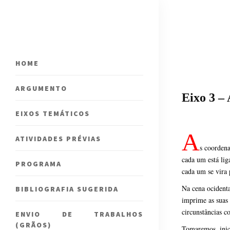
HOME
ARGUMENTO
Eixo 3 –
EIXOS TEMÁTICOS
A
ATIVIDADES PRÉVIAS
s coordena
cada um está lig
PROGRAMA
cada um se vira 
Na cena ocident
BIBLIOGRAFIA SUGERIDA
imprime as suas 
circunstâncias c
ENVIO DE TRABALHOS
(GRÃOS)
Tomaremos, inici