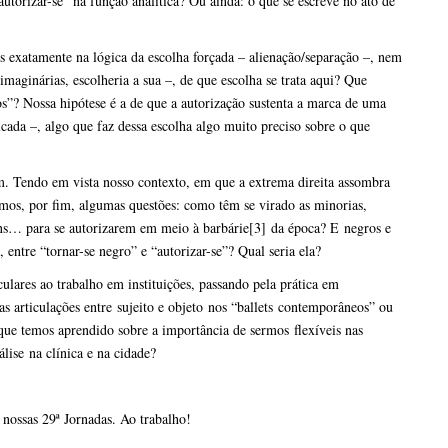
utorizar-se” na função analítica? Ou ainda: o que se escreve no ato de
s exatamente na lógica da escolha forçada – alienação/separação –, nem
aginárias, escolheria a sua –, de que escolha se trata aqui? Que
s”? Nossa hipótese é a de que a autorização sustenta a marca de uma
cada –, algo que faz dessa escolha algo muito preciso sobre o que
m. Tendo em vista nosso contexto, em que a extrema direita assombra
camos, por fim, algumas questões: como têm se virado as minorias,
rans… para se autorizarem em meio à barbárie
[3]
da época? E
negros e
entre “tornar-se negro” e “autorizar-se”? Qual seria ela?
culares ao trabalho em instituições, passando pela prática em
as articulações entre
sujeito e objeto
nos “
ballet
s
contemporâneo
s” ou
que temos aprendido sobre a importância de sermos
flexíveis nas
álise
na clínica e na cidade
?
 nossas 29ª Jornadas. Ao trabalho!