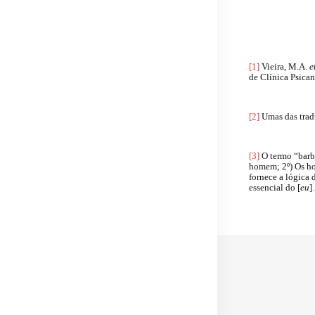
[1]
Vieira, M.A.
e
de Clínica Psican
[2]
Umas das trad
[3]
O termo “barbá
homem; 2º) Os ho
fornece a lógica 
essencial do [
eu
]