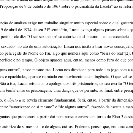
Proposição de 9 de outubro de 1967 sobre o psicanalista da Escola” ao se referi
unção de analista exige um trabalho singular muito especial sobre o qual gosta
e 9 de abril de 1974 de seu 21º seminário, Lacan avança alguns passos sobre a 
e perto – ele diz: “O ser sexuado só se autoriza de si mesmo – eu acrescentaria –
r sexuado” no ato de uma autorização, Lacan nos incita a tirar novas consequênc
ido pela égide do Nome do Pai, algo que nomeia aqui como “beira do real”
[2]
,
erfície e no tempo. O objeto aparece aqui, então, menos como furo do que 
lguns outros”, nesse mesmo ato, Lacan nos direciona para todo um jogo com a a
uros e opacidades, aparece retratado em movimento e contingência. O que vai se
 Não à toa, Lacan retoma aí o apólogo dos três prisioneiros, de seu escrito “O t
e um
ballet
entre os personagens, uma dança que os permite, ao final, entre prec
o, o
objeto a
se revela elemento fundamental. Será, então, a partir da dimensão
entre “autorizar-se de si mesmo” e “de alguns outros”, fazendo da escrita a mar
untas que propomos, a partir daí para nossa conversa em torno do Eixo 3 desta
e autoriza de si mesmo – e de alguns outros. Podemos pensar que, em uma comun