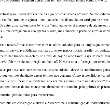
tre
que permite a alguém extrair dali um ato, deliberadamente solitário – o de “a
utorização, Lacan destaca que há algo de uma escolha presente. Se não estamo
 escolha puramente egoica – em que cada um, diante de um cardápio de vestes im
õe entre uma “autonomeação” e um “autorizar-se de si mesmo e de alguns outro
ta – que carrega em si não apenas o gozo, mas também a perda de gozo aí impli
ar.
erto nessas Jornadas estarmos com os olhos voltados para os tempos que corre
andros das vidas cotidianas nos mais diversos grupos sociais brasileiros, desta
peles não branca-
cis
–
hétero
no Brasil de hoje? Como fazem
gays
, lésbicas, t
ssível falarmos de autorização também aí? Haveria uma diferença, por exemplo, 
adas práticas cotidianas como analistas na cidade – desde os atendimentos parti
o que tem nos desafiado nesses tempos que correm?
Como
temos lido as variad
ivos que proliferam e se mostram cada vez mais
como
uma marca da época
?
O 
cas
, sem deixar de nos mantermos firmemente orientados pela política da psican
ontribuições de todos para avançarmos.
ontinua em construção e aberto a reescritas pela contribuição de
tod@s
durante