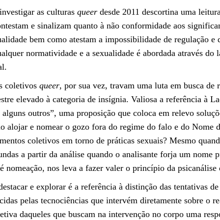
investigar as culturas
queer
desde 2011 descortina uma leitura
testam e sinalizam quanto à não conformidade aos significant
ualidade bem como atestam a impossibilidade de regulação e 
ualquer normatividade e a sexualidade é abordada através do 
l.
 coletivos
queer
, por sua vez, travam uma luta em busca de
estre elevado à categoria de insígnia. Valiosa a referência à 
 alguns outros”, uma proposição que coloca em relevo soluç
 alojar e nomear o gozo fora do regime do falo e do Nome d
entos coletivos em torno de práticas sexuais? Mesmo quand
ndas a partir da análise quando o analisante forja um nome p
 nomeação, nos leva a fazer valer o princípio da psicanálise 
destacar e explorar é a referência à distinção das tentativa
ecidas pelas tecnociências que intervém diretamente sobre o 
jetiva daqueles que buscam na intervenção no corpo uma respo