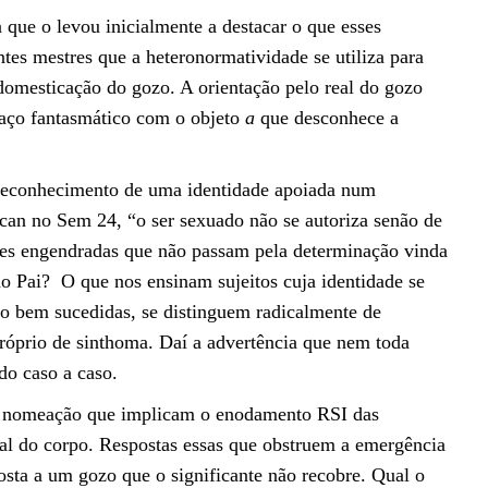
 que o levou inicialmente a destacar o que esses
es mestres que a heteronormatividade se utiliza para
domesticação do gozo. A orientação pelo real do gozo
laço fantasmático com o objeto
a
que desconhece a
 reconhecimento de uma identidade apoiada num
Lacan no Sem 24, “o ser sexuado não se autoriza senão de
ões engendradas que não passam pela determinação vinda
o Pai? O que nos ensinam sujeitos cuja identidade se
o bem sucedidas, se distinguem radicalmente de
róprio de sinthoma. Daí a advertência que nem toda
do caso a caso.
s de nomeação que implicam o enodamento RSI das
real do corpo. Respostas essas que obstruem a emergência
sta a um gozo que o significante não recobre. Qual o