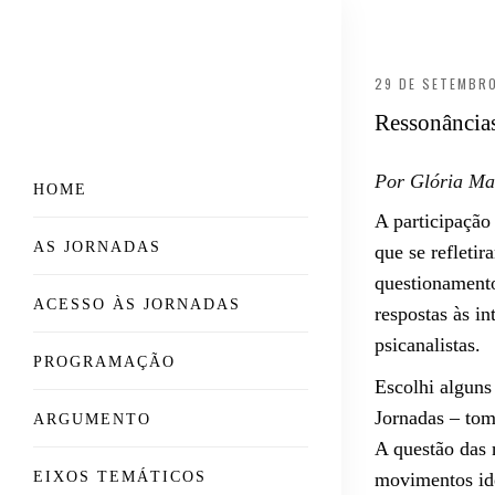
29 DE SETEMBRO
Ressonâncias
Po
HOME
A participaçã
AS JORNADAS
que se refleti
questionament
ACESSO ÀS JORNADAS
respostas às i
psicanalistas.
PROGRAMAÇÃO
Escolhi alguns
Jornadas – tom
ARGUMENTO
A questão das 
EIXOS TEMÁTICOS
movimentos ide