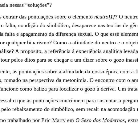
tasia nessas “soluções”?
 extrair das pontuações sobre o elemento
neutro
[1]
? O neutro
 falta, condição do simbólico, desaparece nas teorias de gên
a falta e apagamento da diferença sexual. O que esse element
por qualquer binarismo? Como a afinidade do neutro e o obje
nálise? A propósito, a referência à experiência analítica lev
tour pelos ditos para se chegar a um dizer sobre o gozo inassi
ente, as pontuações sobre a afinidade da nossa época com a 
o, tomado na perspectiva da metonímia. O encontro com o anal
funcione como baliza para localizar o gozo à deriva. Um trat
 ressalto que as pontuações contribuem para sustentar a pergun
pelo rebaixamento do simbólico, sem recair na acomodação n
mo trabalhado por Eric Marty em
O Sexo dos Modernos
,
extr