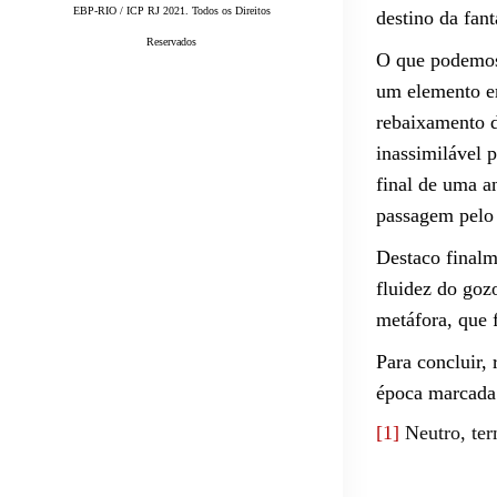
EBP-RIO / ICP RJ 2021. Todos os Direitos
destino da fan
Reservados
O que podemos
um elemento em
rebaixamento d
inassimilável 
final de uma a
passagem pelo 
Destaco finalm
fluidez do goz
metáfora, que 
Para concluir,
época marcada 
[1]
Neutro, ter