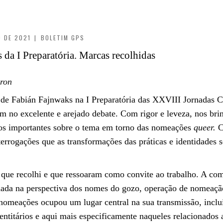
 DE 2021
|
BOLETIM GPS
 da I Preparatória. Marcas recolhidas
r Glória 
o de Fabián Fajnwaks na I Preparatória das XXVIII Jornadas
ram no excelente e arejado debate. Com rigor e leveza, nos bri
os importantes sobre o tema em torno das nomeações
queer.
C
nterrogações que as transformações das práticas e identidades 
 que recolhi e que ressoaram como convite ao trabalho. A com
ada na perspectiva dos nomes do gozo, operação de nomeação 
nomeações ocupou um lugar central na sua transmissão, incl
ntitários e aqui mais especificamente naqueles relacionados