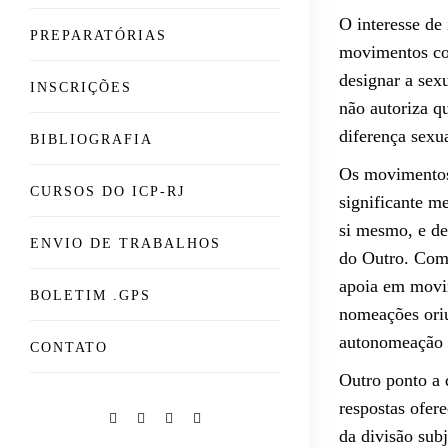
O interesse de 
PREPARATÓRIAS
movimentos con
designar a sex
INSCRIÇÕES
não autoriza q
diferença sexua
BIBLIOGRAFIA
Os movimentos
CURSOS DO ICP-RJ
significante m
si mesmo, e de
ENVIO DE TRABALHOS
do Outro. Como
apoia em movim
BOLETIM .GPS
nomeações oriu
autonomeação é
CONTATO
Outro ponto a 
respostas ofer
da divisão sub