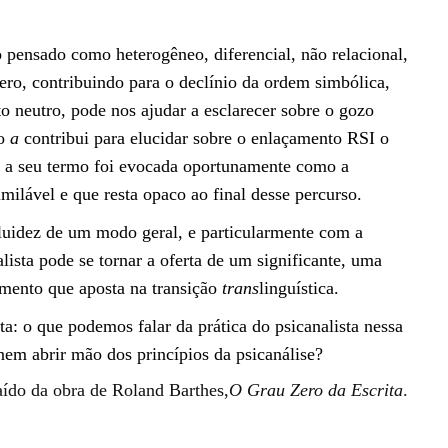
 pensado como heterogêneo, diferencial, não relacional,
ero, contribuindo para o declínio da ordem simbólica,
o neutro, pode nos ajudar a esclarecer sobre o gozo
to
a
contribui para elucidar sobre o enlaçamento RSI o
ada a seu termo foi evocada oportunamente como a
milável e que resta opaco ao final desse percurso.
fluidez de um modo geral, e particularmente com a
ista pode se tornar a oferta de um significante, uma
amento que aposta na transição
trans
linguística.
ta: o que podemos falar da prática do psicanalista nessa
em abrir mão dos princípios da psicanálise?
aído da obra de Roland Barthes,
O Grau Zero da Escrita
.