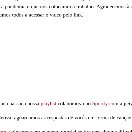
 a pandemia e que nos colocaram a trabalho. Agradecemos à ar
amos todos a acessar o vídeo pelo link.
ana passada nossa
playlist
colaborativa no
Spotify
com a perg
letiva, aguardamos as respostas de vocês em forma de cançã
ram
, colocamos um pequeno tutorial se tiverem alguma dificu