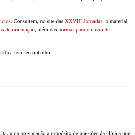
fícios
. Consultem, no site das
XXVIII Jornadas
, o material
os de orientação
, além das
normas para o envio de
ífica leia seu trabalho.
rita, uma provocação a propósito de questões da clínica que