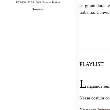
EBP-RIO / ICP RJ 2021. Todos os Direitos
surgiram durante
Reservados
trabalho. Convid
PLAYLIST
L
ançamos sem
Nessa costura co
No nosso
Instag