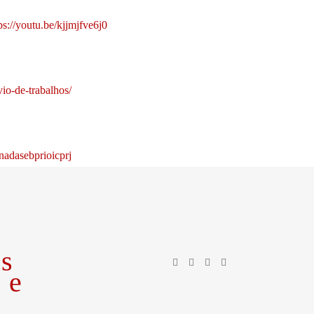
ps://youtu.be/kjjmjfve6j0
vio-de-trabalhos/
nadasebprioicprj