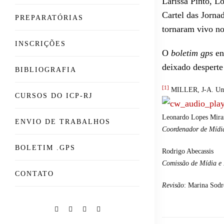
Larissa Pinto, L
Cartel das Jorna
PREPARATÓRIAS
tornaram vivo no
INSCRIÇÕES
O
boletim gps
en
deixado desperte
BIBLIOGRAFIA
[1]
MILLER, J-A. Uma
CURSOS DO ICP-RJ
Leonardo Lopes Mira
ENVIO DE TRABALHOS
Coordenador de Mídi
BOLETIM .GPS
Rodrigo Abecassis
Comissão de Mídia e
CONTATO
Revisão
: Marina Sodr