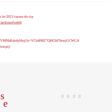
om.br/2021/cursos-do-icp
u.be/kjjmjfve6j0
38zSTprOVMNkKde4yHxq?si=VCh4H8Z7QHGhFNewjGCWGA
ioicprj/