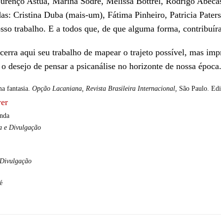
ourenço Astúa, Marina Sodré, Melissa Bottrel, Rodrigo Abec
das: Cristina Duba (mais-um), Fátima Pinheiro, Patricia Pate
sso trabalho. E a todos que, de que alguma forma, contribuír
cerra aqui seu trabalho de mapear o trajeto possível, mas im
 o desejo de pensar a psicanálise no horizonte de nossa época
 fantasia.
Opção Lacaniana, Revista Brasileira Internacional,
São Paulo. Edi
nda
a e Divulgação
 Divulgação
é