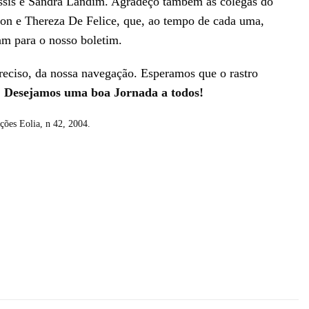
assis e Sandra Landim. Agradeço também às colegas do
rson e Thereza De Felice, que, ao tempo de cada uma,
am para o nosso boletim.
preciso, da nossa navegação. Esperamos que o rastro
.
Desejamos uma boa Jornada a todos!
ções Eolia, n 42, 2004.