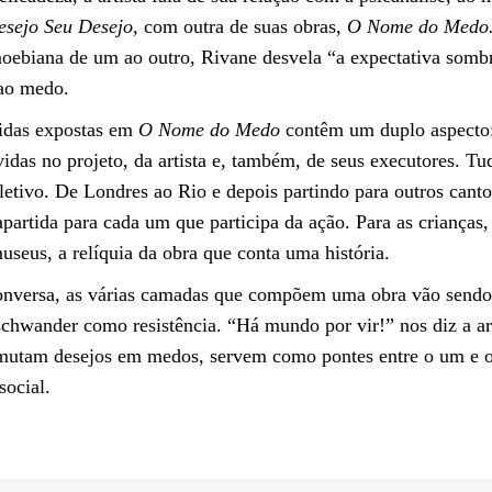
sejo Seu Desejo,
com outra de suas obras,
O Nome do Medo
ebiana de um ao outro, Rivane desvela “a expectativa sombri
ao medo.
ridas expostas em
O Nome do Medo
contêm um duplo aspecto:
vidas no projeto, da artista e, também, de seus executores. T
oletivo. De Londres ao Rio e depois partindo para outros cant
trapartida para cada um que participa da ação. Para as criança
useus, a relíquia da obra que conta uma história.
onversa, as várias camadas que compõem uma obra vão sendo 
hwander como resistência. “Há mundo por vir!” nos diz a art
smutam desejos em medos, servem como pontes entre o um e o 
social.