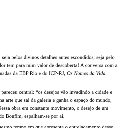
seja pelos divinos detalhes antes escondidos, seja pelo
iador tem para mim valor de descoberta! A conversa com a
ornadas da EBP Rio e do ICP-RJ,
Os Nomes da Vida.
 pareceu central: “os desejos vão invadindo a cidade e
ma arte que sai da galeria e ganha o espaço do mundo,
 Nessa obra em constante movimento, o desejo de um
 do Bonfim, espalham-se por aí.
o mesmo tempo em que apresenta o entrelaçamento desse