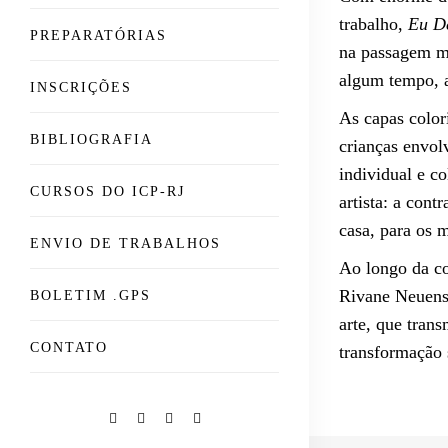
trabalho,
Eu De
PREPARATÓRIAS
na passagem mo
algum tempo, 
INSCRIÇÕES
As capas colo
BIBLIOGRAFIA
crianças envol
individual e c
CURSOS DO ICP-RJ
artista: a con
casa, para os m
ENVIO DE TRABALHOS
Ao longo da c
Rivane Neuensc
BOLETIM .GPS
arte, que tran
CONTATO
transformação 