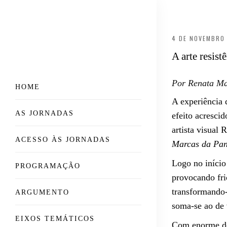
4 DE NOVEMBRO
A arte resis
Por Renata Ma
HOME
A experiência 
AS JORNADAS
efeito acresci
artista visual
ACESSO ÀS JORNADAS
Marcas da Pa
Logo no início
PROGRAMAÇÃO
provocando fri
transformando-
ARGUMENTO
soma-se ao de 
EIXOS TEMÁTICOS
Com enorme del