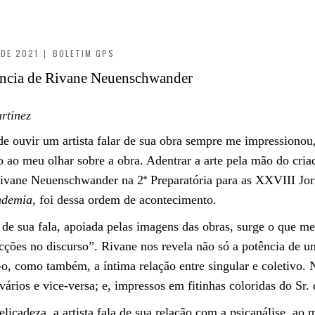
 DE 2021
|
BOLETIM GPS
tência de Rivane Neuenschwander
rtinez
de ouvir um artista falar de sua obra sempre me impressionou, 
do ao meu olhar sobre a obra. Adentrar a arte pela mão do cr
 Rivane Neuenschwander na 2ª Preparatória para as XXVIII J
ndemia,
foi dessa ordem de acontecimento.
 de sua fala, apoiada pelas imagens das obras, surge o que me
cções no discurso”. Rivane nos revela não só a potência de u
o, como também, a íntima relação entre singular e coletivo.
vários e vice-versa; e, impressos em fitinhas coloridas do Sr.
icadeza, a artista fala de sua relação com a psicanálise, a