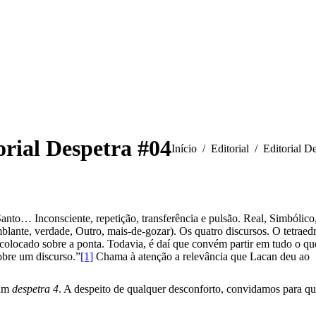
orial Despetra #04
Você está aqui:
Início
Editorial
Editorial D
anto… Inconsciente, repetição, transferência e pulsão. Real, Simbólico
lante, verdade, Outro, mais-de-gozar). Os quatro discursos. O tetraed
olocado sobre a ponta. Todavia, é daí que convém partir em tudo o qu
sobre um discurso.”
[1]
Chama à atenção a relevância que Lacan deu ao
tim
despetra 4
. A despeito de qualquer desconforto, convidamos para qu