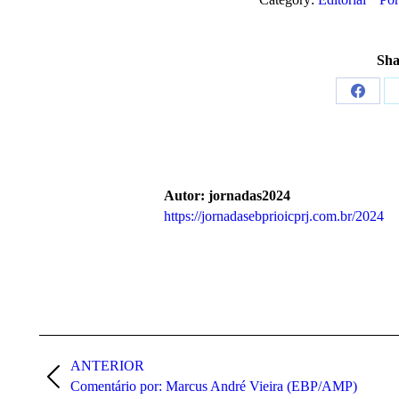
Sha
Compar
isto
Facebo
Autor:
jornadas2024
https://jornadasebprioicprj.com.br/2024
Navegação
de
ANTERIOR
Post
Comentário por: Marcus André Vieira (EBP/AMP)
post:
anterior: