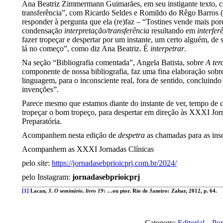
Ana Beatriz Zimmermann Guimarães, em seu instigante texto, con
transferência”, com Ricardo Seldes e Romildo do Rêgo Barros 
responder à pergunta que ela (re)faz – “Tostines vende mais por
condensação
interpretação/transferência
resultando em
interfer
fazer tropeçar e despertar por um instante, um certo alguém, de 
lá no começo”, como diz Ana Beatriz. É
interpetrar
.
Na seção “Bibliografia comentada”, Angela Batista, sobre
A ter
componente de nossa bibliografia, faz uma fina elaboração sob
linguagem, para o inconsciente real, fora de sentido, concluind
invenções”.
Parece mesmo que estamos diante do instante de ver, tempo de 
tropeçar o bom tropeço, para despertar em direção às XXXI Jo
Preparatória.
Acompanhem nesta edição de
despetra
as chamadas para as insc
Acompanhem as XXXI Jornadas Clínicas
pelo
site
:
https://jornadasebprioicprj.com.br/2024/
pelo Instagram:
jornadasebprioicprj
[1]
Lacan, J.
O seminário, livro 19
: …ou pior. Rio de Janeiro: Zahar, 2012, p. 64.
Category:
Editorial
Po