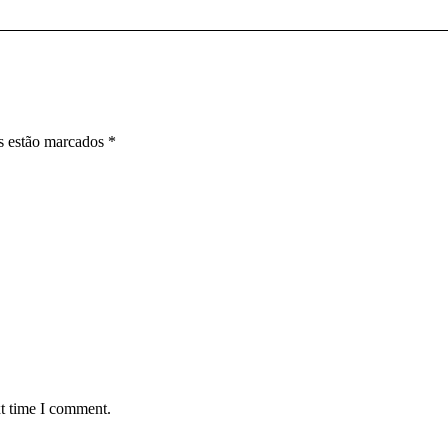
os estão marcados
*
xt time I comment.