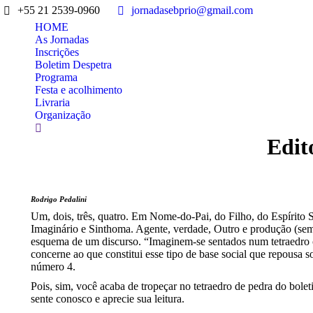
+55 21 2539-0960
jornadasebprio@gmail.com
HOME
As Jornadas
Inscrições
Boletim Despetra
Programa
Festa e acolhimento
Livraria
Organização
Search:
Edit
Rodrigo Pedalini
Um, dois, três, quatro. Em Nome-do-Pai, do Filho, do Espírito S
Imaginário e Sinthoma. Agente, verdade, Outro e produção (semb
esquema de um discurso. “Imaginem-se sentados num tetraedro c
concerne ao que constitui esse tipo de base social que repousa 
número 4.
Pois, sim, você acaba de tropeçar no tetraedro de pedra do bole
sente conosco e aprecie sua leitura.