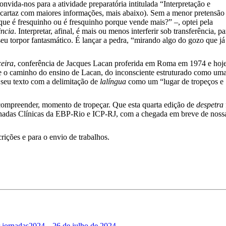
vida-nos para a atividade preparatória intitulada “Interpretação e
(cartaz com maiores informações, mais abaixo). Sem a menor pretensão
que é fresquinho ou é fresquinho porque vende mais?” –, optei pela
ência
. Interpretar, afinal, é mais ou menos interferir sob transferência, pa
seu torpor fantasmático. É lançar a pedra, “mirando algo do gozo que já
ceira
, conferência de Jacques Lacan proferida em Roma em 1974 e hoj
re o caminho do ensino de Lacan, do inconsciente estruturado como um
o seu texto com a delimitação de
lalíngua
como um “lugar de tropeços e
compreender, momento de tropeçar. Que esta quarta edição de
despetra
rnadas Clínicas da EBP-Rio e ICP-RJ, com a chegada em breve de noss
rições e para o envio de trabalhos.
r
jornadas2024
26 de julho de 2024