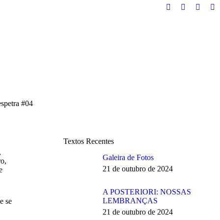
Facebook
Instagram
YouTu
Ma
page
page
page
pa
opens
opens
opens
op
in
in
in
in
new
new
new
n
window
window
windo
w
espetra #04
Textos Recentes
,
Galeira de Fotos
ro,
21 de outubro de 2024
e
A POSTERIORI: NOSSAS
LEMBRANÇAS
e se
21 de outubro de 2024