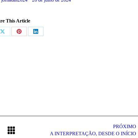
re This Article
tilhar
Compartilhar
Compartilhar
Compartilhar
isto
isto
isto
ok
X
Pinterest
LinkedIn
PRÓXIMO
Próximo
A INTERPRETAÇÃO, DESDE O INÍCIO
post: