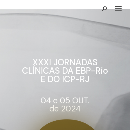
Search:
XXXI JORNADAS
CLÍNICAS DA EBP-Rio
E DO ICP-RJ
04 e 05 OUT.
de 2024