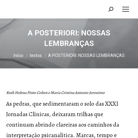
Search:
A POSTERIORI: NOSSAS
LEMBRANÇAS
Você está aqui:
Início
textos
A POSTERIORI: NOSSAS LEMBRANÇAS
R
uth Helena Pinto Cohen e Maria Cristina Antonio Jeronimo
As pedras, que sedimentaram o solo das XXXI
Jornadas Clínicas, deixaram trilhas que
continuam abrindo clareiras aos caminhos da
interpretação psicanalítica. Marcas, tempo e