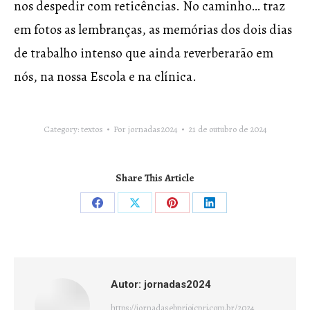
nos despedir com reticências. No caminho… traz
em fotos as lembranças, as memórias dos dois dias
de trabalho intenso que ainda reverberarão em
nós, na nossa Escola e na clínica.
Category:
textos
Por
jornadas2024
21 de outubro de 2024
Share This Article
Compartilhar
Compartilhar
Compartilhar
Compartilhar
isto
isto
isto
isto
Facebook
X
Pinterest
LinkedIn
Autor:
jornadas2024
https://jornadasebprioicprj.com.br/2024