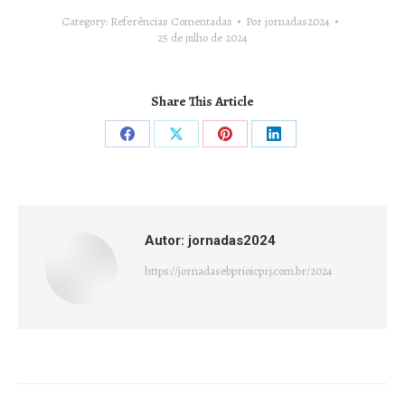
Category:
Referências Comentadas
Por
jornadas2024
25 de julho de 2024
Share This Article
Compartilhar
Compartilhar
Compartilhar
Compartilhar
isto
isto
isto
isto
Facebook
X
Pinterest
LinkedIn
Autor:
jornadas2024
https://jornadasebprioicprj.com.br/2024
Navegação