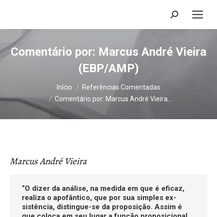
Search:
Comentário por: Marcus André Vieira
(EBP/AMP)
Você está aqui:
Início
Referências Comentadas
Comentário por: Marcus André Vieira…
Marcus André Vieira
“O dizer da análise, na medida em que é eficaz,
realiza o apofântico, que por sua simples ex-
sistência, distingue-se da proposição. Assim é
que coloca em seu lugar a função proposicional,