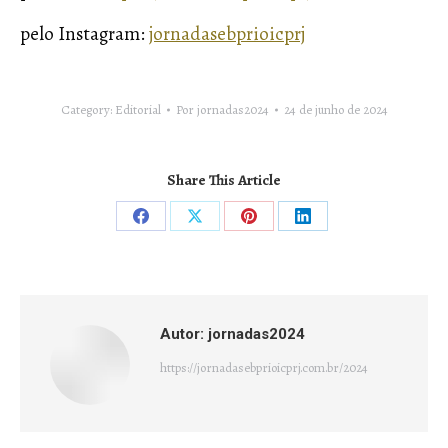
pelo Instagram:
jornadasebprioicprj
Category:
Editorial
Por
jornadas2024
24 de junho de 2024
Share This Article
Compartilhar
Compartilhar
Compartilhar
Compartilhar
isto
isto
isto
isto
Facebook
X
Pinterest
LinkedIn
Autor:
jornadas2024
https://jornadasebprioicprj.com.br/2024