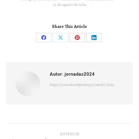
12 de agosto de 2024
Share This Article
Compartilhar
Compartilhar
Compartilhar
Compartilhar
isto
isto
isto
isto
Facebook
X
Pinterest
LinkedIn
Autor:
jornadas2024
https://jornadasebprioicprj.com.br/2024
Navegação
ANTERIOR
de