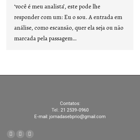
‘você é meu analista’, este pode lhe
responder com um: Eu o sou. A entrada em
análise, como escansão, quer ela seja ou não
marcada pela passagem…
Contatos:
Tel.:
21 2539-0960
E-mail: jornadasebprio@gmail.com
Encontre-nos em:
Facebook
YouTube
Instagram