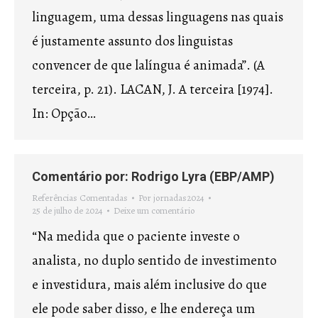
linguagem, uma dessas linguagens nas quais
é justamente assunto dos linguistas
convencer de que lalíngua é animada”. (A
terceira, p. 21). LACAN, J. A terceira [1974].
In: Opção…
Comentário por: Rodrigo Lyra (EBP/AMP)
Referências Comentadas
Por
jornadas2024
25 de julho de 2024
Deixe um comentário
“Na medida que o paciente investe o
analista, no duplo sentido de investimento
e investidura, mais além inclusive do que
ele pode saber disso, e lhe endereça um