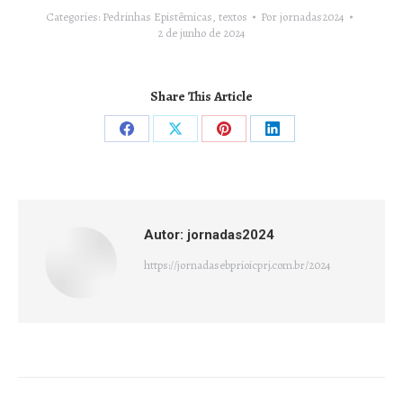
Categories:
Pedrinhas Epistêmicas
,
textos
Por
jornadas2024
2 de junho de 2024
Share This Article
Compartilhar
Compartilhar
Compartilhar
Compartilhar
isto
isto
isto
isto
Facebook
X
Pinterest
LinkedIn
Autor:
jornadas2024
https://jornadasebprioicprj.com.br/2024
Navegação