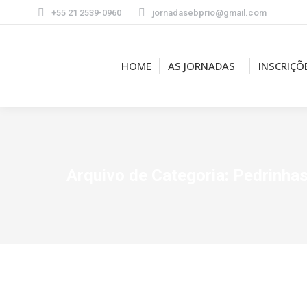
+55 21 2539-0960
jornadasebprio@gmail.com
HOME
AS JORNADAS
INSCRIÇÕ
Arquivo de Categoria:
Pedrinhas