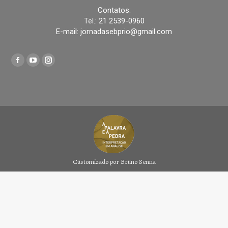
Contatos:
Tel.:
21 2539-0960
E-mail: jornadasebprio@gmail.com
Encontre-nos em:
Facebook
YouTube
Instagram
page
page
page
opens
opens
opens
in
in
in
new
new
new
window
window
window
Customizado por Bruno Senna