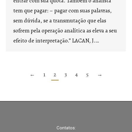
entrar com sua quota. Também o analista
tem que pagar: – pagar com suas palavras,
sem dúvida, se a transmutação que elas
sofrem pela operação analítica as eleva a seu
efeito de interpretação.” LACAN, J.…
←
1
2
3
4
5
→
Contatos: