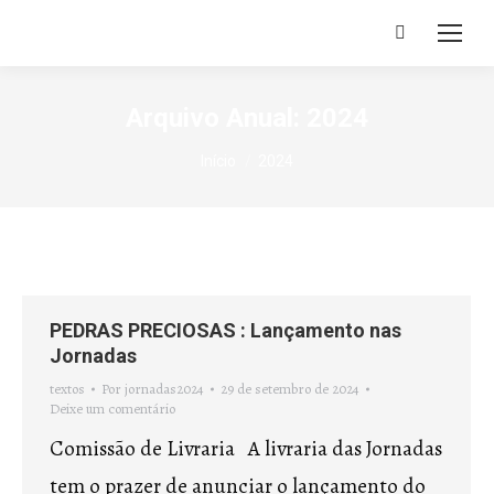
Search:
Arquivo Anual:
2024
Você está aqui:
Início
2024
PEDRAS PRECIOSAS : Lançamento nas
Jornadas
textos
Por
jornadas2024
29 de setembro de 2024
Deixe um comentário
Comissão de Livraria A livraria das Jornadas
tem o prazer de anunciar o lançamento do